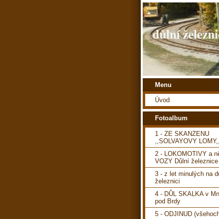
důlní železni
Menu
Úvod
Fotoalbum
1 - ZE SKANZENU
,,SOLVAYOVY LOMY,
2 - LOKOMOTIVY a ně
VOZY Důlní železnice
3 - z let minulých na d
železnici
4 - DŮL SKALKA v Mn
pod Brdy
5 - ODJINUD (všehoch