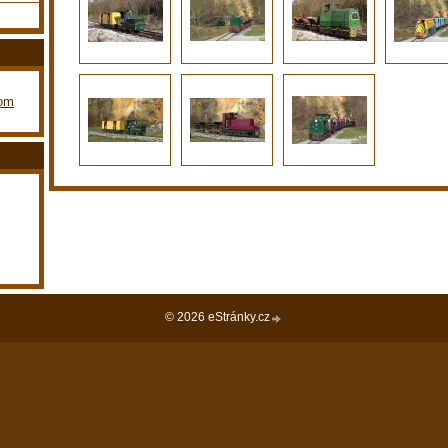
com
© 2026 eStránky.cz