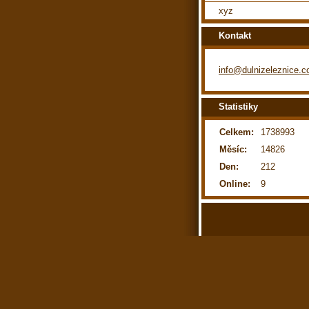
xyz
Kontakt
info@dulnizeleznice.
Statistiky
Celkem:
1738993
Měsíc:
14826
Den:
212
Online:
9