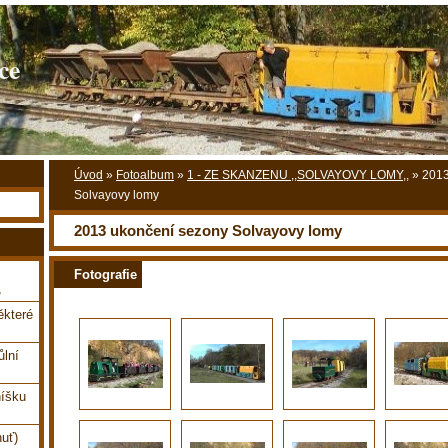
ce
Úvod
»
Fotoalbum
»
1 - ZE SKANZENU ,,SOLVAYOVY LOMY,,
»
2013
Solvayovy lomy
2013 ukončení sezony Solvayovy lomy
Fotografie
,
které
ůlní
íšku
uť)