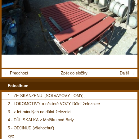
← Předchozí
Zpět do složky
Další →
Fotoalbum
1 - ZE SKANZENU ,,SOLVAYOVY LOMY,,
2 - LOKOMOTIVY a některé VOZY Důlní železnice
3 - z let minulých na důlní železnici
4 - DŮL SKALKA v Mníšku pod Brdy
5 - ODJINUD (všehochuť)
xyz