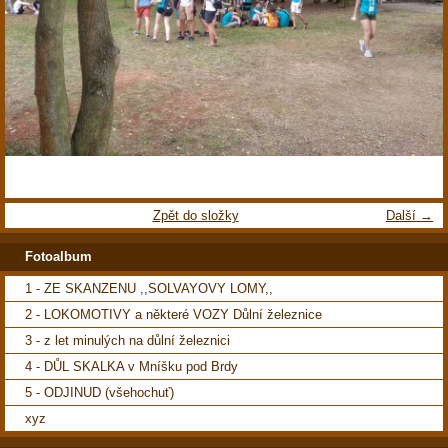
Zpět do složky
Další →
Fotoalbum
1 - ZE SKANZENU ,,SOLVAYOVY LOMY,,
2 - LOKOMOTIVY a některé VOZY Důlní železnice
3 - z let minulých na důlní železnici
4 - DŮL SKALKA v Mníšku pod Brdy
5 - ODJINUD (všehochuť)
xyz