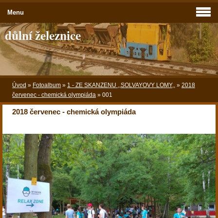
Menu
důlní železnice
Úvod
»
Fotoalbum
»
1 - ZE SKANZENU ,,SOLVAYOVY LOMY,,
»
2018
červenec - chemická olympiáda
»
001
2018 červenec - chemická olympiáda