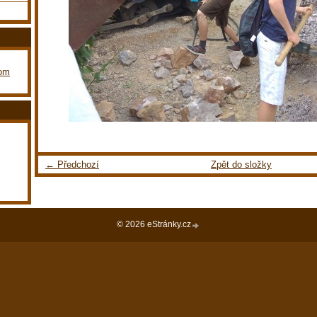
com
← Předchozí
Zpět do složky
© 2026 eStránky.cz