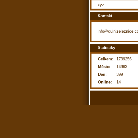
xyz
Kontakt
info@dulnizeleznice.
Statistiky
Celkem:
1739256
Měsíc:
14963
Den:
399
Online:
14