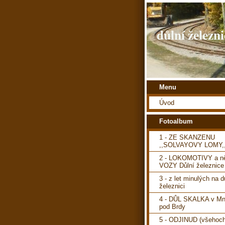
důlní železni
Menu
Úvod
Fotoalbum
1 - ZE SKANZENU
,,SOLVAYOVY LOMY,
2 - LOKOMOTIVY a ně
VOZY Důlní železnice
3 - z let minulých na d
železnici
4 - DŮL SKALKA v Mn
pod Brdy
5 - ODJINUD (všehoch