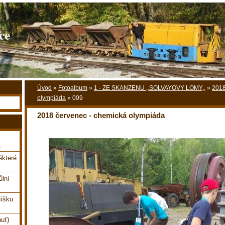
ce
Úvod
»
Fotoalbum
»
1 - ZE SKANZENU ,,SOLVAYOVY LOMY,,
»
2018
olympiáda
»
009
2018 červenec - chemická olympiáda
,
které
ůlní
íšku
uť)