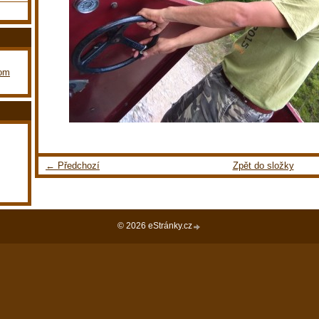
com
← Předchozí
Zpět do složky
© 2026 eStránky.cz