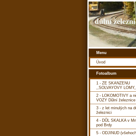
důlní železni
Menu
Úvod
Fotoalbum
1 - ZE SKANZENU
,,SOLVAYOVY LOMY,
2 - LOKOMOTIVY a ně
VOZY Důlní železnice
3 - z let minulých na d
železnici
4 - DŮL SKALKA v Mn
pod Brdy
5 - ODJINUD (všehoch