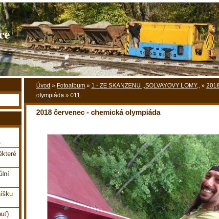
ce
Úvod
»
Fotoalbum
»
1 - ZE SKANZENU ,,SOLVAYOVY LOMY,,
»
2018
olympiáda
»
011
2018 červenec - chemická olympiáda
,
které
ůlní
íšku
uť)