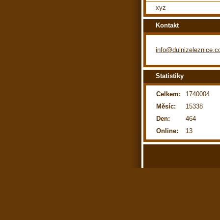
xyz
Kontakt
info@dulnizeleznice.
Statistiky
Celkem:
1740004
Měsíc:
15338
Den:
464
Online:
13