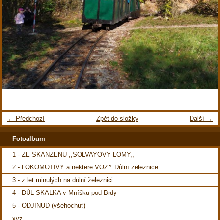
← Předchozí
Zpět do složky
Další →
Fotoalbum
1 - ZE SKANZENU ,,SOLVAYOVY LOMY,,
2 - LOKOMOTIVY a některé VOZY Důlní železnice
3 - z let minulých na důlní železnici
4 - DŮL SKALKA v Mníšku pod Brdy
5 - ODJINUD (všehochuť)
xyz