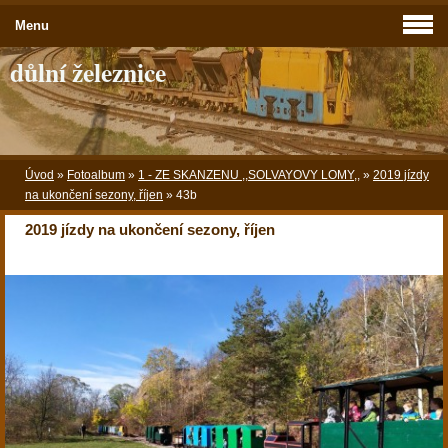
Menu
důlní železnice
Úvod
»
Fotoalbum
»
1 - ZE SKANZENU ,,SOLVAYOVY LOMY,,
»
2019 jízdy
na ukončení sezony, říjen
»
43b
2019 jízdy na ukončení sezony, říjen