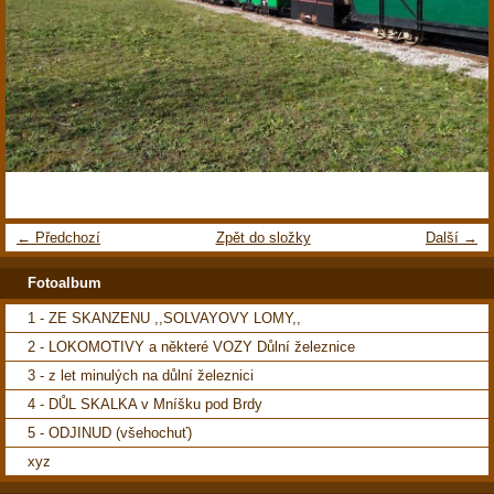
← Předchozí
Zpět do složky
Další →
Fotoalbum
1 - ZE SKANZENU ,,SOLVAYOVY LOMY,,
2 - LOKOMOTIVY a některé VOZY Důlní železnice
3 - z let minulých na důlní železnici
4 - DŮL SKALKA v Mníšku pod Brdy
5 - ODJINUD (všehochuť)
xyz