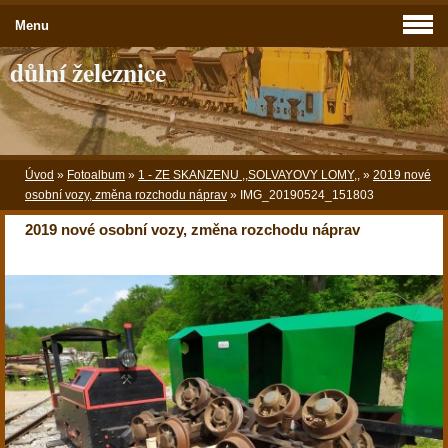
Menu
důlní železnice
Úvod
»
Fotoalbum
»
1 - ZE SKANZENU ,,SOLVAYOVY LOMY,,
»
2019 nové
osobní vozy, změna rozchodu náprav
»
IMG_20190524_151803
2019 nové osobní vozy, změna rozchodu náprav