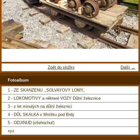
Zpět do složky
Další →
Fotoalbum
1 - ZE SKANZENU ,,SOLVAYOVY LOMY,,
2 - LOKOMOTIVY a některé VOZY Důlní železnice
3 - z let minulých na důlní železnici
4 - DŮL SKALKA v Mníšku pod Brdy
5 - ODJINUD (všehochuť)
xyz