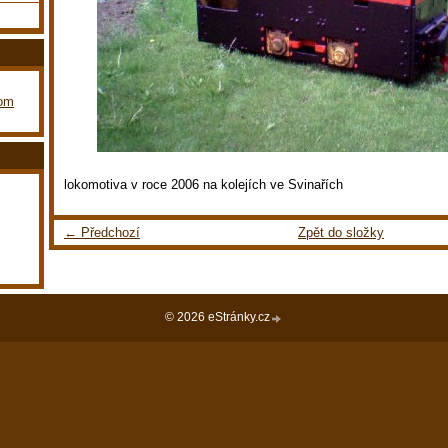
com
lokomotiva v roce 2006 na kolejích ve Svinařích
← Předchozí
Zpět do složky
© 2026 eStránky.cz