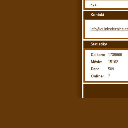
xyz
Kontakt
info@dulnizeleznice.
Statistiky
Celkem:
1739666
Měsíc:
15162
Den:
509
Online:
7