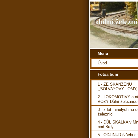
důlní železni
Menu
Úvod
Fotoalbum
1 - ZE SKANZENU
,,SOLVAYOVY LOMY,
2 - LOKOMOTIVY a ně
VOZY Důlní železnice
3 - z let minulých na d
železnici
4 - DŮL SKALKA v Mn
pod Brdy
5 - ODJINUD (všehoch