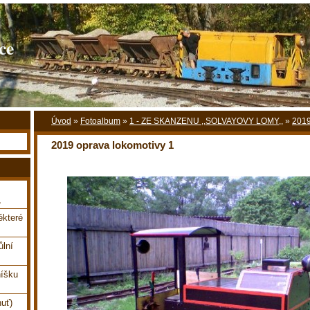
ce
Úvod
»
Fotoalbum
»
1 - ZE SKANZENU ,,SOLVAYOVY LOMY,,
»
2019
2019 oprava lokomotivy 1
,
které
ůlní
íšku
uť)