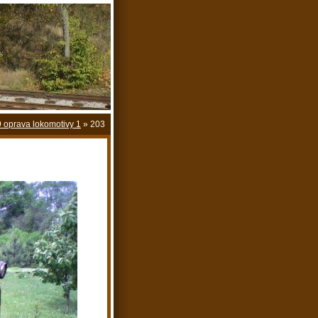
 oprava lokomotivy 1
»
203