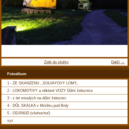
Zpět do složky
Další →
Fotoalbum
1 - ZE SKANZENU ,,SOLVAYOVY LOMY,,
2 - LOKOMOTIVY a některé VOZY Důlní železnice
3 - z let minulých na důlní železnici
4 - DŮL SKALKA v Mníšku pod Brdy
5 - ODJINUD (všehochuť)
xyz