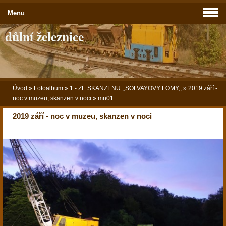
Menu
důlní železnice
Úvod
»
Fotoalbum
»
1 - ZE SKANZENU ,,SOLVAYOVY LOMY,,
»
2019 září -
noc v muzeu, skanzen v noci
»
mn01
2019 září - noc v muzeu, skanzen v noci