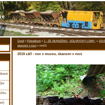
ce
Úvod
»
Fotoalbum
»
1 - ZE SKANZENU ,,SOLVAYOVY LOMY,,
»
2019
skanzen v noci
»
mn03
2019 září - noc v muzeu, skanzen v noci
,
které
ůlní
íšku
uť)