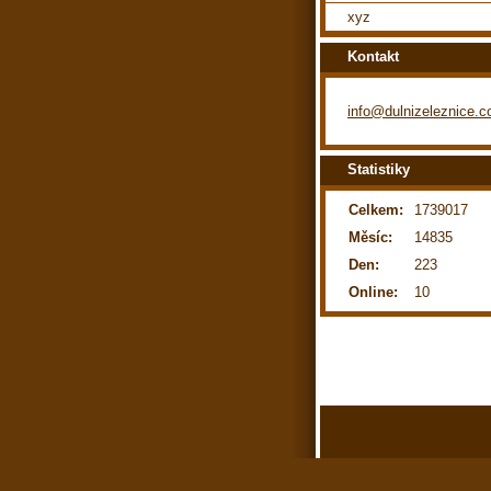
xyz
Kontakt
info@dulnizeleznice.
Statistiky
Celkem:
1739017
Měsíc:
14835
Den:
223
Online:
10