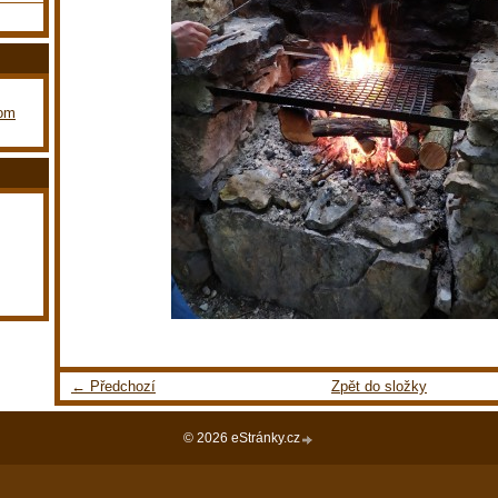
com
← Předchozí
Zpět do složky
© 2026 eStránky.cz