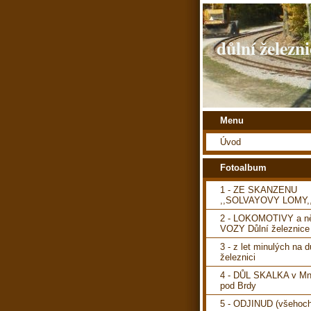
důlní železni
Menu
Úvod
Fotoalbum
1 - ZE SKANZENU
,,SOLVAYOVY LOMY,
2 - LOKOMOTIVY a ně
VOZY Důlní železnice
3 - z let minulých na d
železnici
4 - DŮL SKALKA v Mn
pod Brdy
5 - ODJINUD (všehoch