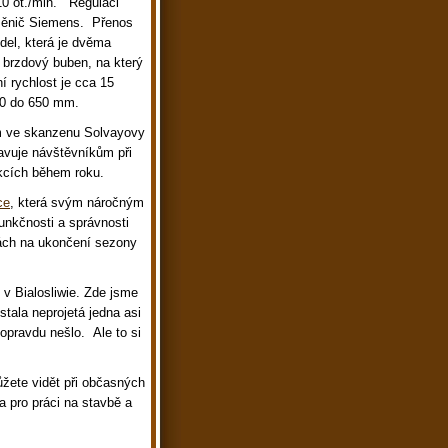
10 ot./min. Regulaci
í měnič Siemens. Přenos
del, která je dvěma
i brzdový buben, na který
í rychlost je cca 15
00 do 650 mm.
mm ve skanzenu Solvayovy
avuje návštěvníkům při
kcích během roku.
ce
, která svým náročným
unkčnosti a správnosti
dách na ukončení sezony
, v Bialosliwie. Zde jsme
stala neprojetá jedna asi
opravdu nešlo. Ale to si
žete vidět při občasných
a pro práci na stavbě a