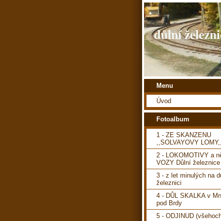
důlní železni
Menu
Úvod
Fotoalbum
1 - ZE SKANZENU
,,SOLVAYOVY LOMY,
2 - LOKOMOTIVY a ně
VOZY Důlní železnice
3 - z let minulých na d
železnici
4 - DŮL SKALKA v Mn
pod Brdy
5 - ODJINUD (všehoch