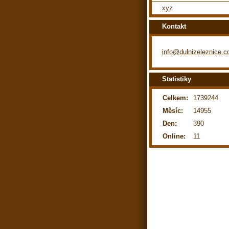
xyz
Kontakt
info@dulnizeleznice.
Statistiky
Celkem:
1739244
Měsíc:
14955
Den:
390
Online:
11