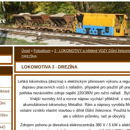
ce
Úvod
»
Fotoalbum
»
2 - LOKOMOTIVY a některé VOZY Důlní železni
DREZÍNA
LOKOMOTIVA 3 - DREZÍNA
Lehká lokomotiva (drezína) s elektrickým přenosem výkonu a regu
,
dopravu pracovních vozů s nářadím, případně pro použití při pra
které
potřeba nezávislého zdroje napětí 220/380V pro ruční nářadí. By
Vnější rozměry š/d a rozvor náprav vychází přibližně z o
ůlní
akumulátorové lokomotivy Metallist. Rám a nápravy vyrobila Mn
ostatní vzniklo vlastní stavbou v dílně Důlní železnice. Použitá k
íšku
ale o větším průměru, než je obvyklý.
Zdrojem pohonu je dieselová elektrocentrála 380 V / 5 kW s elekt
uť)