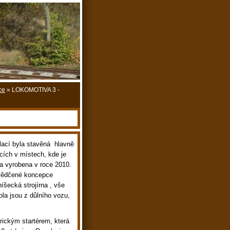
ce
»
LOKOMOTIVA 3 -
lací byla stavěná hlavně
cích v místech, kde je
la vyrobena v roce 2010.
svědčené koncepce
íšecká strojírna , vše
ola jsou z důlního vozu,
rickým startérem, která