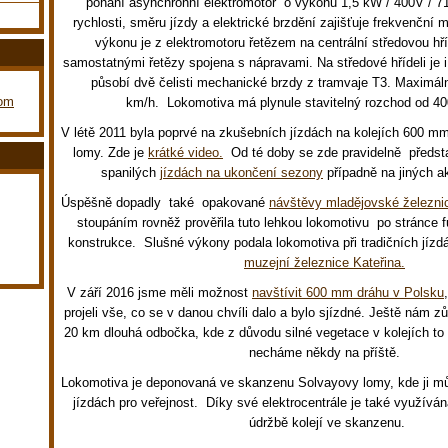
pohání asynchronní elektromotor o výkonu 1,5 kW / 400V / 7
rychlosti, směru jízdy a elektrické brzdění zajišťuje frekvenčn
výkonu je z elektromotoru řetězem na centrální středovou hří
samostatnými řetězy spojena s nápravami. Na středové hřídeli je 
působí dvě čelisti mechanické brzdy z tramvaje T3. Maximáln
com
km/h. Lokomotiva má plynule stavitelný rozchod od 4
V létě 2011 byla poprvé na zkušebních jízdách na kolejích 600 
lomy. Zde je
krátké video.
Od té doby se zde pravidelně předst
spanilých
jízdách na ukončení sezony
případně na jiných a
Úspěšně dopadly také opakované
návštěvy mladějovské železni
stoupáním rovněž prověřila tuto lehkou lokomotivu po stránce f
konstrukce. Slušné výkony podala lokomotiva při tradičních jíz
muzejní železnice Kateřina.
V září 2016 jsme měli možnost
navštívit 600 mm dráhu v Polsku
projeli vše, co se v danou chvíli dalo a bylo sjízdné. Ještě nám zů
20 km dlouhá odbočka, kde z důvodu silné vegetace v kolejích to 
necháme někdy na příště.
Lokomotiva je deponovaná ve skanzenu Solvayovy lomy, kde ji mů
jízdách pro veřejnost. Díky své elektrocentrále je také využíván
údržbě kolejí ve skanzenu.