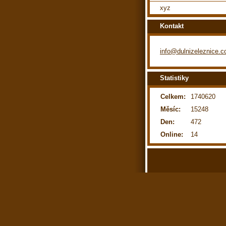
xyz
Kontakt
info@dulnizeleznice.
Statistiky
Celkem:
1740620
Měsíc:
15248
Den:
472
Online:
14