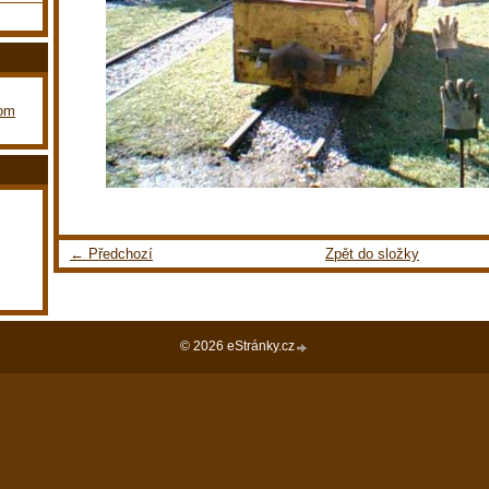
com
← Předchozí
Zpět do složky
© 2026 eStránky.cz