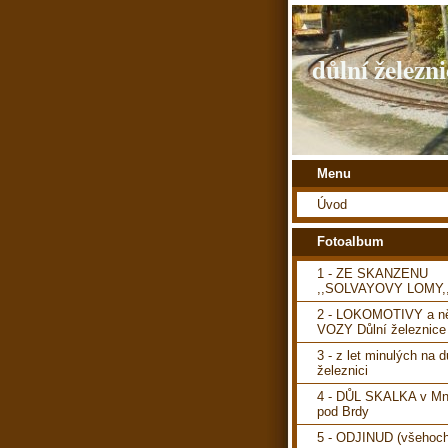
důlní železni
Menu
Úvod
Fotoalbum
1 - ZE SKANZENU
,,SOLVAYOVY LOMY,
2 - LOKOMOTIVY a ně
VOZY Důlní železnice
3 - z let minulých na d
železnici
4 - DŮL SKALKA v Mn
pod Brdy
5 - ODJINUD (všehoch