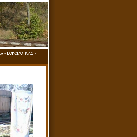
ce
»
LOKOMOTIVA 1
»