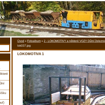
ce
Úvod
»
Fotoalbum
»
2 - LOKOMOTIVY a některé VOZY Důlní železni
lok037.jpg
LOKOMOTIVA 1
,
které
ůlní
íšku
uť)