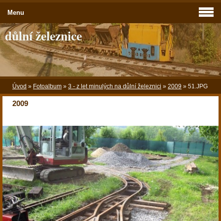
Menu
důlní železnice
Úvod
»
Fotoalbum
»
3 - z let minulých na důlní železnici
»
2009
»
51.JPG
2009