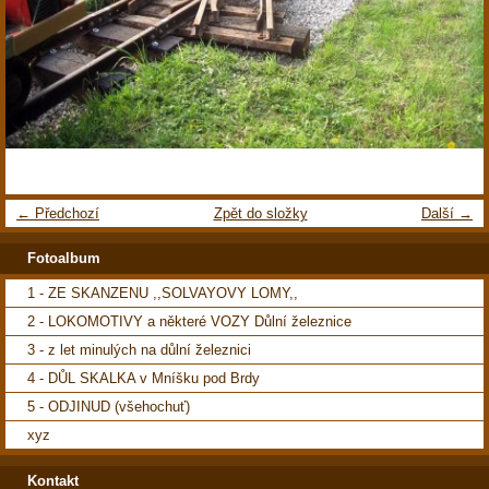
← Předchozí
Zpět do složky
Další →
Fotoalbum
1 - ZE SKANZENU ,,SOLVAYOVY LOMY,,
2 - LOKOMOTIVY a některé VOZY Důlní železnice
3 - z let minulých na důlní železnici
4 - DŮL SKALKA v Mníšku pod Brdy
5 - ODJINUD (všehochuť)
xyz
Kontakt