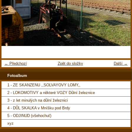
← Předchozí
Zpět do složky
Další →
Fotoalbum
1 - ZE SKANZENU ,,SOLVAYOVY LOMY,,
2 - LOKOMOTIVY a některé VOZY Důlní železnice
3 - z let minulých na důlní železnici
4 - DŮL SKALKA v Mníšku pod Brdy
5 - ODJINUD (všehochuť)
xyz