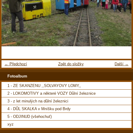
← Předchozí
Zpět do složky
Další →
Fotoalbum
1 - ZE SKANZENU ,,SOLVAYOVY LOMY,,
2 - LOKOMOTIVY a některé VOZY Důlní železnice
3 - z let minulých na důlní železnici
4 - DŮL SKALKA v Mníšku pod Brdy
5 - ODJINUD (všehochuť)
xyz