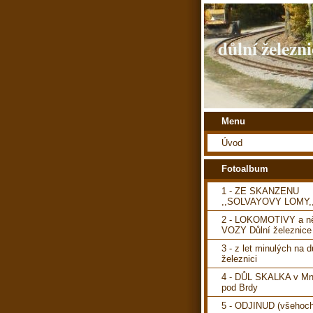
důlní železni
Menu
Úvod
Fotoalbum
1 - ZE SKANZENU
,,SOLVAYOVY LOMY,
2 - LOKOMOTIVY a ně
VOZY Důlní železnice
3 - z let minulých na d
železnici
4 - DŮL SKALKA v Mn
pod Brdy
5 - ODJINUD (všehoch