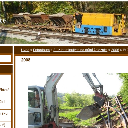
ce
Úvod
»
Fotoalbum
»
3 - z let minulých na důlní železnici
»
2008
»
IM
2008
,
které
ůlní
íšku
uť)