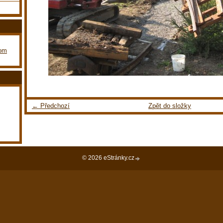
com
← Předchozí
Zpět do složky
© 2026 eStránky.cz