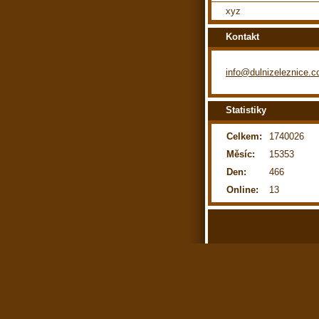
xyz
Kontakt
info@dulnizeleznice.
Statistiky
Celkem:
1740026
Měsíc:
15353
Den:
466
Online:
13