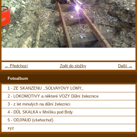
← Předchozí
Zpět do složky
Další →
Fotoalbum
1 - ZE SKANZENU ,,SOLVAYOVY LOMY,,
2 - LOKOMOTIVY a některé VOZY Důlní železnice
3 - z let minulých na důlní železnici
4 - DŮL SKALKA v Mníšku pod Brdy
5 - ODJINUD (všehochuť)
xyz