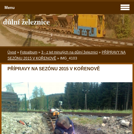
Menu
důlní železnice
Úvod
»
Fotoalbum
»
3 - z let minulých na důlní železnici
»
PŘÍPRAVY NA
SEZÓNU 2015 V KOŘENOVĚ
»
IMG_4103
PŘÍPRAVY NA SEZÓNU 2015 V KOŘENOVĚ