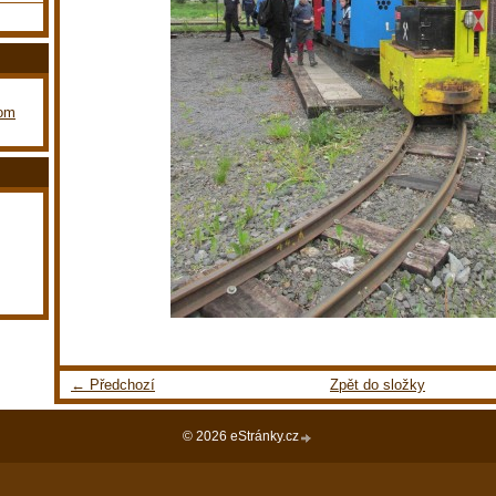
com
← Předchozí
Zpět do složky
© 2026 eStránky.cz