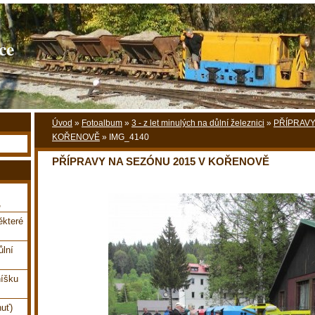
ce
Úvod
»
Fotoalbum
»
3 - z let minulých na důlní železnici
»
PŘÍPRAVY
KOŘENOVĚ
»
IMG_4140
PŘÍPRAVY NA SEZÓNU 2015 V KOŘENOVĚ
,
které
ůlní
íšku
uť)