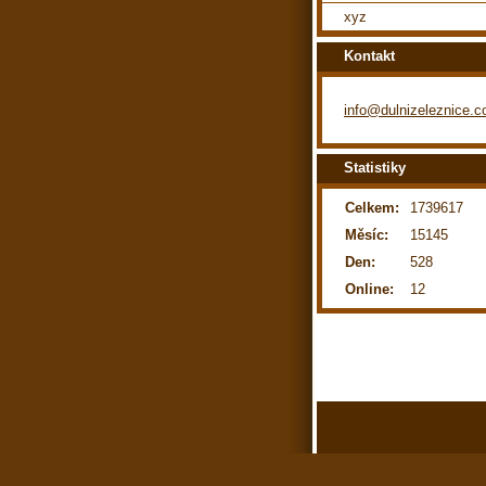
xyz
Kontakt
info@dulnizeleznice.
Statistiky
Celkem:
1739617
Měsíc:
15145
Den:
528
Online:
12