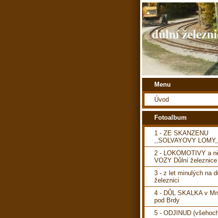
důlní železni
Menu
Úvod
Fotoalbum
1 - ZE SKANZENU
,,SOLVAYOVY LOMY,
2 - LOKOMOTIVY a ně
VOZY Důlní železnice
3 - z let minulých na d
železnici
4 - DŮL SKALKA v Mn
pod Brdy
5 - ODJINUD (všehoch