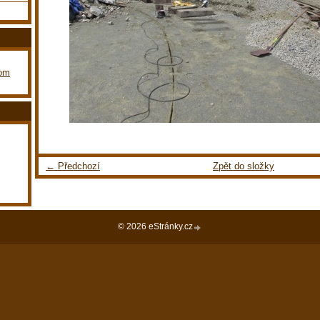
com
← Předchozí
Zpět do složky
© 2026 eStránky.cz