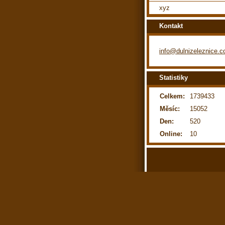
xyz
Kontakt
info@dulnizeleznice.
Statistiky
Celkem:
1739433
Měsíc:
15052
Den:
520
Online:
10