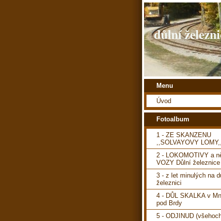
důlní železni
Menu
Úvod
Fotoalbum
1 - ZE SKANZENU
,,SOLVAYOVY LOMY,
2 - LOKOMOTIVY a ně
VOZY Důlní železnice
3 - z let minulých na d
železnici
4 - DŮL SKALKA v Mn
pod Brdy
5 - ODJINUD (všehoch