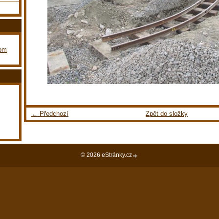
com
← Předchozí
Zpět do složky
© 2026 eStránky.cz