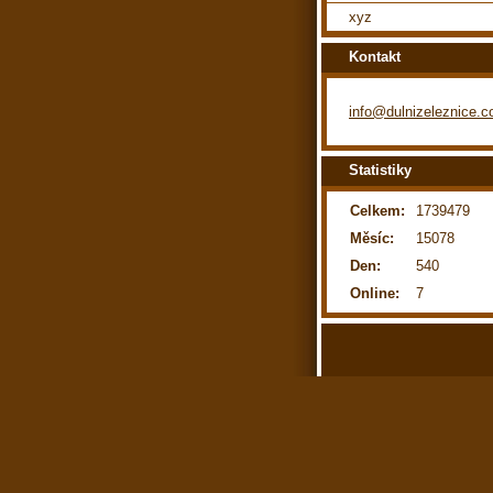
xyz
Kontakt
info@dulnizeleznice.
Statistiky
Celkem:
1739479
Měsíc:
15078
Den:
540
Online:
7