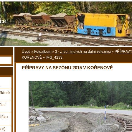
ce
Úvod
»
Fotoalbum
»
3 - z let minulých na důlní železnici
»
PŘÍPRAVY
KOŘENOVĚ
»
IMG_4233
PŘÍPRAVY NA SEZÓNU 2015 V KOŘENOVĚ
,
které
ůlní
íšku
uť)