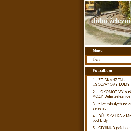
důlní železni
Menu
Úvod
Fotoalbum
1 - ZE SKANZENU
,,SOLVAYOVY LOMY,
2 - LOKOMOTIVY a ně
VOZY Důlní železnice
3 - z let minulých na d
železnici
4 - DŮL SKALKA v Mn
pod Brdy
5 - ODJINUD (všehoch