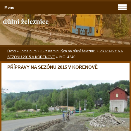
Menu
důlní železnice
Úvod
»
Fotoalbum
»
3 - z let minulých na důlní železnici
»
PŘÍPRAVY NA
SEZÓNU 2015 V KOŘENOVĚ
»
IMG_4240
PŘÍPRAVY NA SEZÓNU 2015 V KOŘENOVĚ