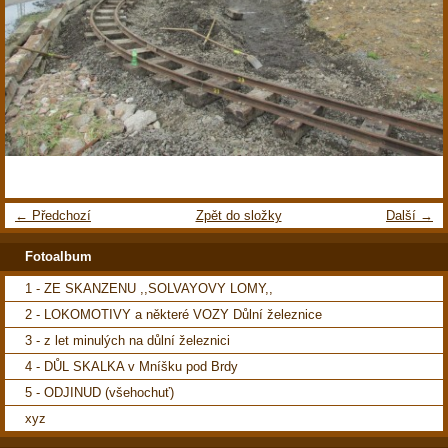
← Předchozí
Zpět do složky
Další →
Fotoalbum
1 - ZE SKANZENU ,,SOLVAYOVY LOMY,,
2 - LOKOMOTIVY a některé VOZY Důlní železnice
3 - z let minulých na důlní železnici
4 - DŮL SKALKA v Mníšku pod Brdy
5 - ODJINUD (všehochuť)
xyz