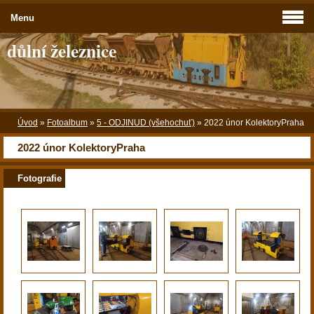
Menu
důlní železnice
Úvod
»
Fotoalbum
»
5 - ODJINUD (všehochuť)
»
2022 únor KolektoryPraha
2022 únor KolektoryPraha
Fotografie