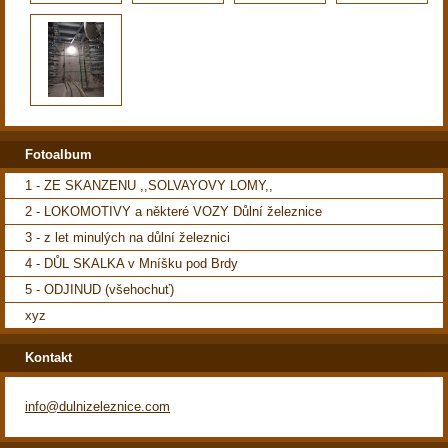
Fotoalbum
1 - ZE SKANZENU ,,SOLVAYOVY LOMY,,
2 - LOKOMOTIVY a některé VOZY Důlní železnice
3 - z let minulých na důlní železnici
4 - DŮL SKALKA v Mníšku pod Brdy
5 - ODJINUD (všehochuť)
xyz
Kontakt
info@dulnizeleznice.com