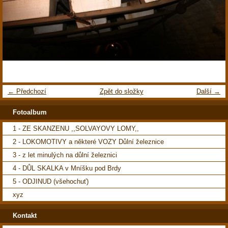
← Předchozí
Zpět do složky
Další →
Fotoalbum
1 - ZE SKANZENU ,,SOLVAYOVY LOMY,,
2 - LOKOMOTIVY a některé VOZY Důlní železnice
3 - z let minulých na důlní železnici
4 - DŮL SKALKA v Mníšku pod Brdy
5 - ODJINUD (všehochuť)
xyz
Kontakt