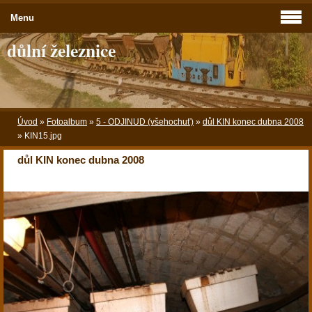
Menu
důlní železnice
Úvod
»
Fotoalbum
»
5 - ODJINUD (všehochuť)
»
důl KIN konec dubna 2008
»
KIN15.jpg
důl KIN konec dubna 2008