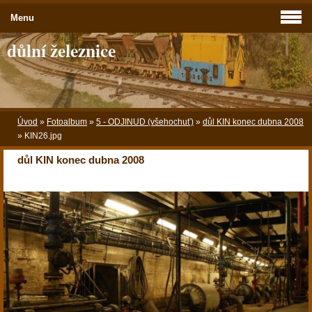
Menu
důlní železnice
Úvod
»
Fotoalbum
»
5 - ODJINUD (všehochuť)
»
důl KIN konec dubna 2008
»
KIN26.jpg
důl KIN konec dubna 2008