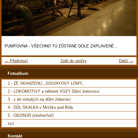
PUMPOVNA - VŠECHNO TU ZŮSTANE DOLE ZAPLAVENÉ...
← Předchozí
Zpět do složky
Další →
Fotoalbum
1 - ZE SKANZENU ,,SOLVAYOVY LOMY,,
2 - LOKOMOTIVY a některé VOZY Důlní železnice
3 - z let minulých na důlní železnici
4 - DŮL SKALKA v Mníšku pod Brdy
5 - ODJINUD (všehochuť)
xyz
Kontakt