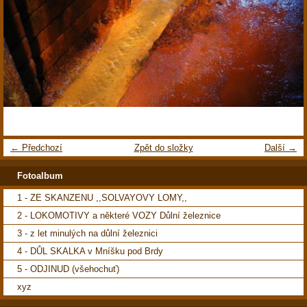
← Předchozí
Zpět do složky
Další →
Fotoalbum
1 - ZE SKANZENU ,,SOLVAYOVY LOMY,,
2 - LOKOMOTIVY a některé VOZY Důlní železnice
3 - z let minulých na důlní železnici
4 - DŮL SKALKA v Mníšku pod Brdy
5 - ODJINUD (všehochuť)
xyz