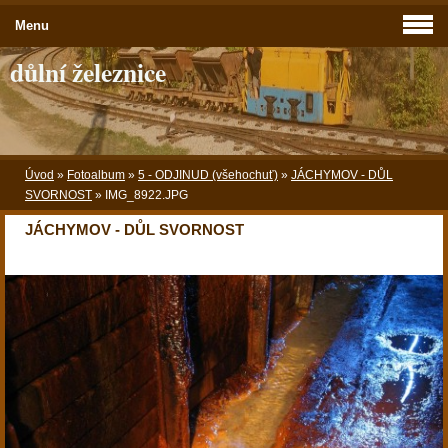
Menu
důlní železnice
Úvod
»
Fotoalbum
»
5 - ODJINUD (všehochuť)
»
JÁCHYMOV - DŮL
SVORNOST
»
IMG_8922.JPG
JÁCHYMOV - DŮL SVORNOST