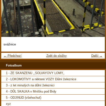
svážnice
← Předchozí
Zpět do složky
Další →
Fotoalbum
1 - ZE SKANZENU ,,SOLVAYOVY LOMY,,
2 - LOKOMOTIVY a některé VOZY Důlní železnice
3 - z let minulých na důlní železnici
4 - DŮL SKALKA v Mníšku pod Brdy
5 - ODJINUD (všehochuť)
xyz