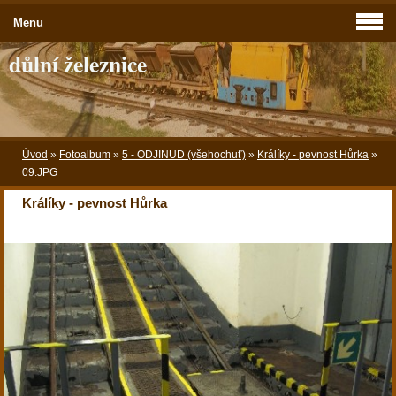
Menu
důlní železnice
Úvod
»
Fotoalbum
»
5 - ODJINUD (všehochuť)
»
Králíky - pevnost Hůrka
»
09.JPG
Králíky - pevnost Hůrka