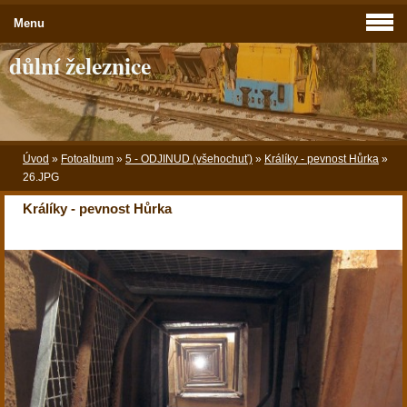
Menu
důlní železnice
Úvod
»
Fotoalbum
»
5 - ODJINUD (všehochuť)
»
Králíky - pevnost Hůrka
»
26.JPG
Králíky - pevnost Hůrka