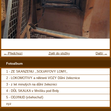
← Předchozí
Zpět do složky
Další →
Fotoalbum
1 - ZE SKANZENU ,,SOLVAYOVY LOMY,,
2 - LOKOMOTIVY a některé VOZY Důlní železnice
3 - z let minulých na důlní železnici
4 - DŮL SKALKA v Mníšku pod Brdy
5 - ODJINUD (všehochuť)
xyz