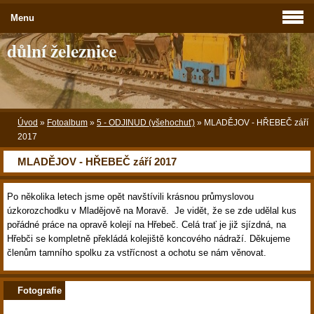
Menu
důlní železnice
Úvod
»
Fotoalbum
»
5 - ODJINUD (všehochuť)
»
MLADĚJOV - HŘEBEČ září
2017
MLADĚJOV - HŘEBEČ září 2017
Po několika letech jsme opět navštívili krásnou průmyslovou
úzkorozchodku v Mladějově na Moravě. Je vidět, že se zde udělal kus
pořádné práce na opravě kolejí na Hřebeč. Celá trať je již sjízdná, na
Hřebči se kompletně překládá kolejiště koncového nádraží. Děkujeme
členům tamního spolku za vstřícnost a ochotu se nám věnovat.
Fotografie