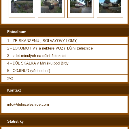
Fotoalbum
1 - ZE SKANZENU ,,SOLVAYOVY LOMY,,
2 - LOKOMOTIVY a některé VOZY Důlní železnice
3 - z let minulých na důlní železnici
4 - DŮL SKALKA v Mníšku pod Brdy
5 - ODJINUD (všehochuť)
xyz
Kontakt
info@dulnizeleznice.com
Statistiky