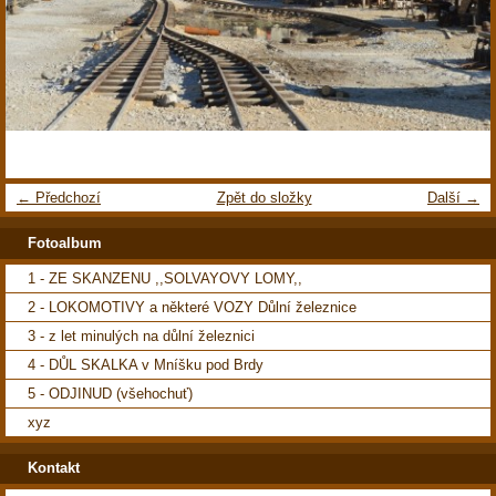
← Předchozí
Zpět do složky
Další →
Fotoalbum
1 - ZE SKANZENU ,,SOLVAYOVY LOMY,,
2 - LOKOMOTIVY a některé VOZY Důlní železnice
3 - z let minulých na důlní železnici
4 - DŮL SKALKA v Mníšku pod Brdy
5 - ODJINUD (všehochuť)
xyz
Kontakt