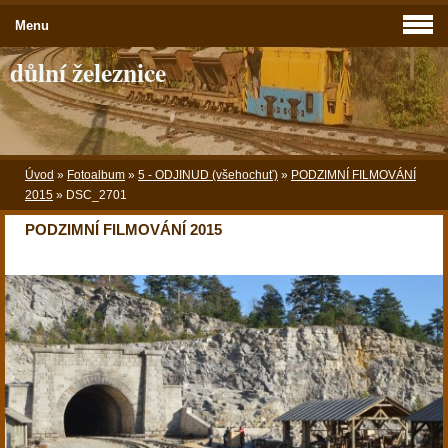
Menu
důlní železnice
Úvod
»
Fotoalbum
»
5 - ODJINUD (všehochuť)
»
PODZIMNÍ FILMOVÁNÍ
2015
»
DSC_2701
PODZIMNÍ FILMOVÁNÍ 2015