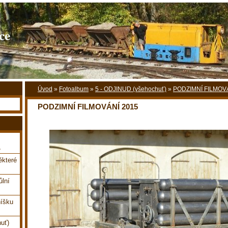
ce
Úvod
»
Fotoalbum
»
5 - ODJINUD (všehochuť)
»
PODZIMNÍ FILMOV
PODZIMNÍ FILMOVÁNÍ 2015
,
které
ůlní
íšku
uť)