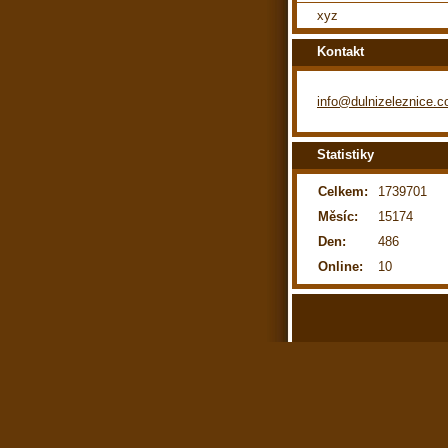
xyz
Kontakt
info@dulnizeleznice.
Statistiky
Celkem:
1739701
Měsíc:
15174
Den:
486
Online:
10