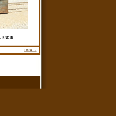
U BND15
Další →