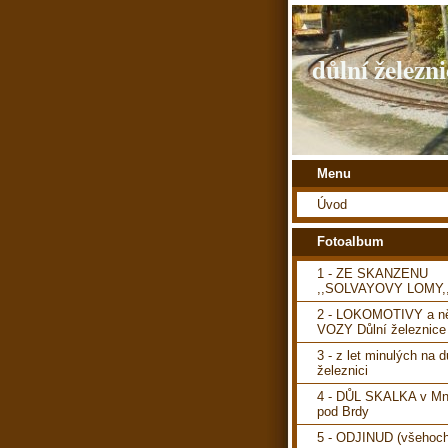
důlní železni
Menu
Úvod
Fotoalbum
1 - ZE SKANZENU
,,SOLVAYOVY LOMY,
2 - LOKOMOTIVY a ně
VOZY Důlní železnice
3 - z let minulých na d
železnici
4 - DŮL SKALKA v Mn
pod Brdy
5 - ODJINUD (všehoch