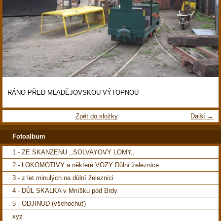
RÁNO PŘED MLADĚJOVSKOU VÝTOPNOU
Zpět do složky
Další →
Fotoalbum
1 - ZE SKANZENU ,,SOLVAYOVY LOMY,,
2 - LOKOMOTIVY a některé VOZY Důlní železnice
3 - z let minulých na důlní železnici
4 - DŮL SKALKA v Mníšku pod Brdy
5 - ODJINUD (všehochuť)
xyz