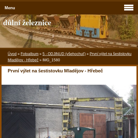
Menu
důlní železnice
Úvod
»
Fotoalbum
»
5 - ODJINUD (všehochuť)
»
První výlet na šestistovku
Mladějov - Hřebeč
»
IMG_1580
První výlet na šestistovku Mladějov - Hřebeč