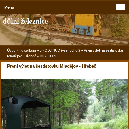
Menu
důlní železnice
Úvod
»
Fotoalbum
»
5 - ODJINUD (všehochuť)
»
První výlet na šestistovku
Mladějov - Hřebeč
»
IMG_1609
První výlet na šestistovku Mladějov - Hřebeč