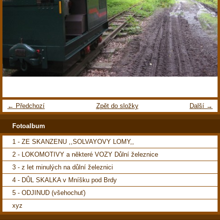
← Předchozí
Zpět do složky
Další →
Fotoalbum
1 - ZE SKANZENU ,,SOLVAYOVY LOMY,,
2 - LOKOMOTIVY a některé VOZY Důlní železnice
3 - z let minulých na důlní železnici
4 - DŮL SKALKA v Mníšku pod Brdy
5 - ODJINUD (všehochuť)
xyz