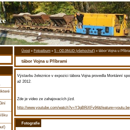
ce
Úvod
»
Fotoalbum
»
5 - ODJINUD (všehochuť)
»
tábor Vojna u Příbr
tábor Vojna u Příbrami
Výstavbu železnice v expozici tábora Vojna provedla Montánní spo
až 2012.
,
které
Zde je video ze zahajovacích jízd.
ůlní
http://www.youtube.com/watch?v=Y3gBRiXFv94&feature=youtu.be
íšku
Fotografie
uť)