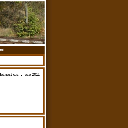
ami
lečnost o.s. v roce 2011