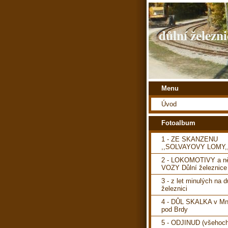
důlní železni
Menu
Úvod
Fotoalbum
1 - ZE SKANZENU
,,SOLVAYOVY LOMY,
2 - LOKOMOTIVY a ně
VOZY Důlní železnice
3 - z let minulých na d
železnici
4 - DŮL SKALKA v Mn
pod Brdy
5 - ODJINUD (všehoch