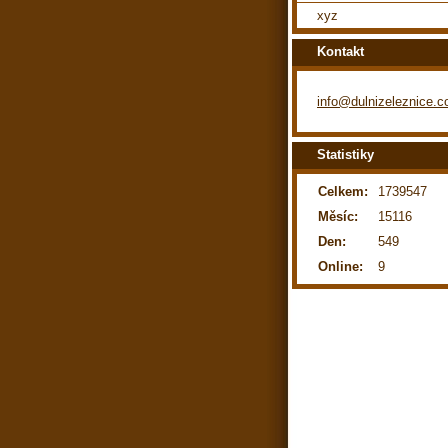
xyz
Kontakt
info@dulnizeleznice.
Statistiky
Celkem:
1739547
Měsíc:
15116
Den:
549
Online:
9