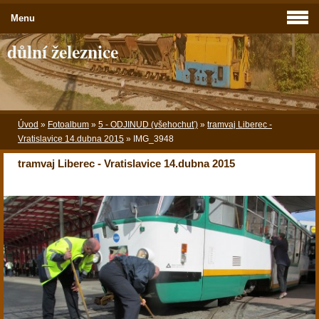
Menu
důlní železnice
Úvod
»
Fotoalbum
»
5 - ODJINUD (všehochuť)
»
tramvaj Liberec -
Vratislavice 14.dubna 2015
»
IMG_3948
tramvaj Liberec - Vratislavice 14.dubna 2015