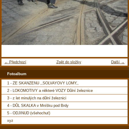
← Předchozí
Zpět do složky
Další →
Fotoalbum
1 - ZE SKANZENU ,,SOLVAYOVY LOMY,,
2 - LOKOMOTIVY a některé VOZY Důlní železnice
3 - z let minulých na důlní železnici
4 - DŮL SKALKA v Mníšku pod Brdy
5 - ODJINUD (všehochuť)
xyz