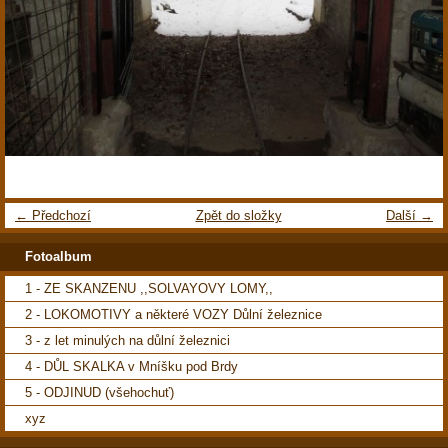
← Předchozí
Zpět do složky
Další →
Fotoalbum
1 - ZE SKANZENU ,,SOLVAYOVY LOMY,,
2 - LOKOMOTIVY a některé VOZY Důlní železnice
3 - z let minulých na důlní železnici
4 - DŮL SKALKA v Mníšku pod Brdy
5 - ODJINUD (všehochuť)
xyz