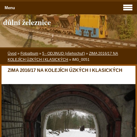
Menu
důlní železnice
Úvod
»
Fotoalbum
»
5 - ODJINUD (všehochuť)
»
ZIMA 2016/17 NA
KOLEJÍCH ÚZKÝCH I KLASICKÝCH
»
IMG_0051
ZIMA 2016/17 NA KOLEJÍCH ÚZKÝCH I KLASICKÝCH