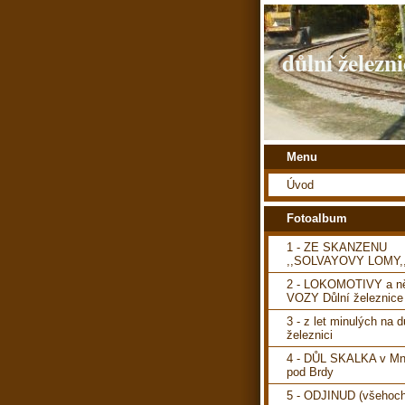
důlní železni
Menu
Úvod
Fotoalbum
1 - ZE SKANZENU
,,SOLVAYOVY LOMY,
2 - LOKOMOTIVY a ně
VOZY Důlní železnice
3 - z let minulých na d
železnici
4 - DŮL SKALKA v Mn
pod Brdy
5 - ODJINUD (všehoch