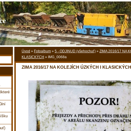
ce
Úvod
»
Fotoalbum
»
5 - ODJINUD (všehochuť)
»
ZIMA 2016/17 NA 
KLASICKÝCH
»
IMG_0068a
ZIMA 2016/17 NA KOLEJÍCH ÚZKÝCH I KLASICKÝC
,
které
ůlní
íšku
uť)