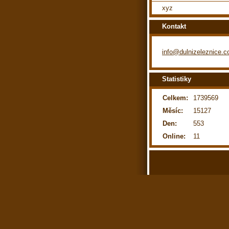
xyz
Kontakt
info@dulnizeleznice.
Statistiky
Celkem:
1739569
Měsíc:
15127
Den:
553
Online:
11