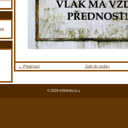
com
← Předchozí
Zpět do složky
© 2026 eStránky.cz