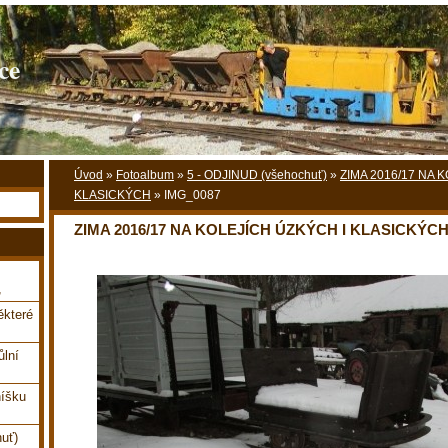
ce
Úvod
»
Fotoalbum
»
5 - ODJINUD (všehochuť)
»
ZIMA 2016/17 NA 
KLASICKÝCH
»
IMG_0087
ZIMA 2016/17 NA KOLEJÍCH ÚZKÝCH I KLASICKÝC
,
které
ůlní
íšku
uť)