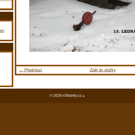
com
← Předchozí
Zpět do složky
© 2026 eStránky.cz