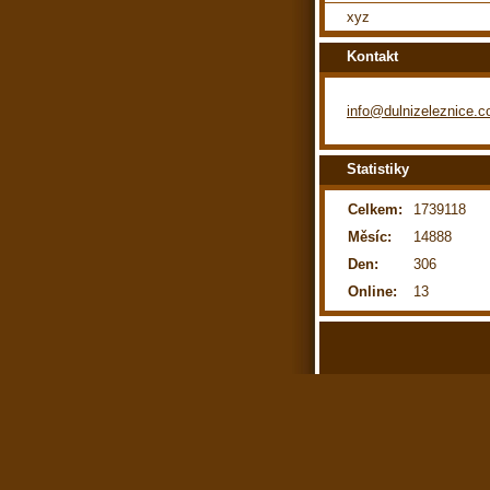
xyz
Kontakt
info@dulnizeleznice.
Statistiky
Celkem:
1739118
Měsíc:
14888
Den:
306
Online:
13