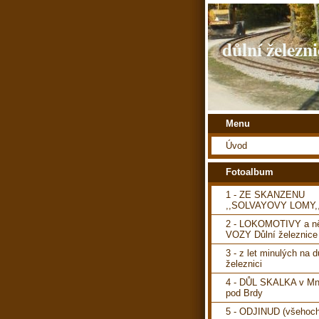
důlní železni
Menu
Úvod
Fotoalbum
1 - ZE SKANZENU
,,SOLVAYOVY LOMY,
2 - LOKOMOTIVY a ně
VOZY Důlní železnice
3 - z let minulých na d
železnici
4 - DŮL SKALKA v Mn
pod Brdy
5 - ODJINUD (všehoch