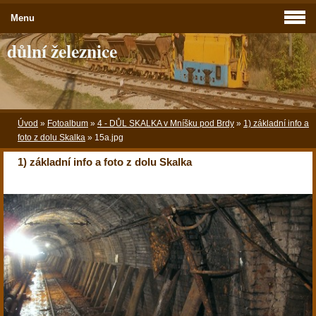
Menu
důlní železnice
Úvod
»
Fotoalbum
»
4 - DŮL SKALKA v Mníšku pod Brdy
»
1) základní info a
foto z dolu Skalka
»
15a.jpg
1) základní info a foto z dolu Skalka