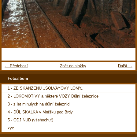
← Předchozí
Zpět do složky
Další →
Fotoalbum
1 - ZE SKANZENU ,,SOLVAYOVY LOMY,,
2 - LOKOMOTIVY a některé VOZY Důlní železnice
3 - z let minulých na důlní železnici
4 - DŮL SKALKA v Mníšku pod Brdy
5 - ODJINUD (všehochuť)
xyz