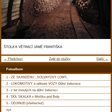
ŠTOLA K VĚTRACÍ JÁMĚ FRANTIŠKA
← Předchozí
Zpět do složky
Další →
Fotoalbum
1 - ZE SKANZENU ,,SOLVAYOVY LOMY,,
2 - LOKOMOTIVY a některé VOZY Důlní železnice
3 - z let minulých na důlní železnici
4 - DŮL SKALKA v Mníšku pod Brdy
5 - ODJINUD (všehochuť)
xyz