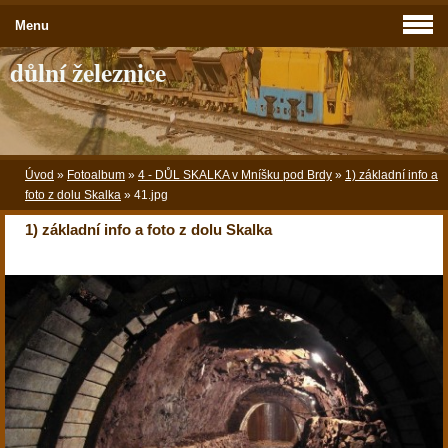
Menu
důlní železnice
Úvod
»
Fotoalbum
»
4 - DŮL SKALKA v Mníšku pod Brdy
»
1) základní info a
foto z dolu Skalka
»
41.jpg
1) základní info a foto z dolu Skalka