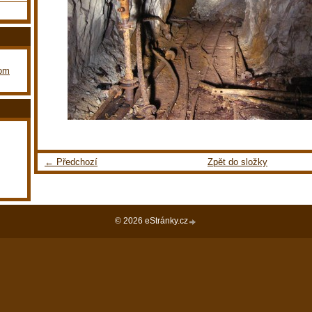
com
← Předchozí
Zpět do složky
© 2026 eStránky.cz