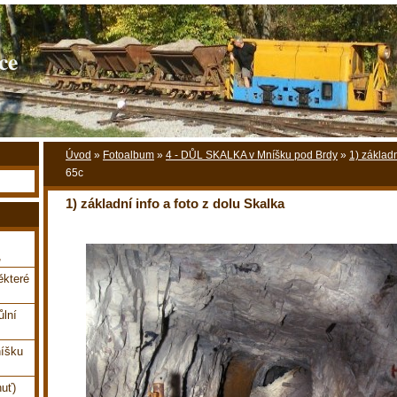
ce
Úvod
»
Fotoalbum
»
4 - DŮL SKALKA v Mníšku pod Brdy
»
1) základn
65c
1) základní info a foto z dolu Skalka
,
které
ůlní
íšku
uť)