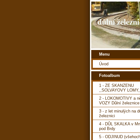
důlní železni
Menu
Úvod
Fotoalbum
1 - ZE SKANZENU
,,SOLVAYOVY LOMY,
2 - LOKOMOTIVY a ně
VOZY Důlní železnice
3 - z let minulých na d
železnici
4 - DŮL SKALKA v Mn
pod Brdy
5 - ODJINUD (všehoch