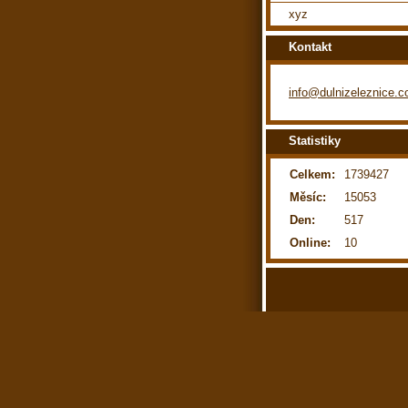
xyz
Kontakt
info@dulnizeleznice.
Statistiky
Celkem:
1739427
Měsíc:
15053
Den:
517
Online:
10