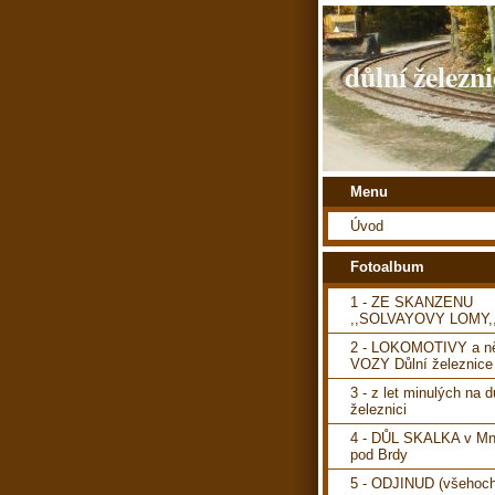
důlní železni
Menu
Úvod
Fotoalbum
1 - ZE SKANZENU
,,SOLVAYOVY LOMY,
2 - LOKOMOTIVY a ně
VOZY Důlní železnice
3 - z let minulých na d
železnici
4 - DŮL SKALKA v Mn
pod Brdy
5 - ODJINUD (všehoch