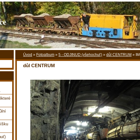
ce
Úvod
»
Fotoalbum
»
5 - ODJINUD (všehochuť)
»
důl CENTRUM
»
IM
důl CENTRUM
,
které
ůlní
íšku
uť)