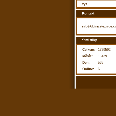
xyz
Kontakt
info@dulnizeleznice.
Statistiky
Celkem:
1739592
Měsíc:
15139
Den:
538
Online:
6