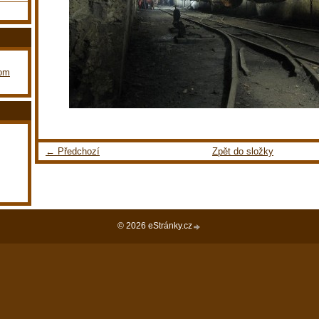
com
← Předchozí
Zpět do složky
© 2026 eStránky.cz