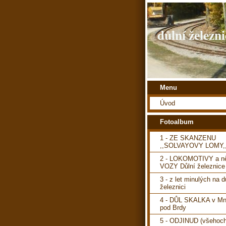
důlní železni
Menu
Úvod
Fotoalbum
1 - ZE SKANZENU
,,SOLVAYOVY LOMY,
2 - LOKOMOTIVY a ně
VOZY Důlní železnice
3 - z let minulých na d
železnici
4 - DŮL SKALKA v Mn
pod Brdy
5 - ODJINUD (všehoch