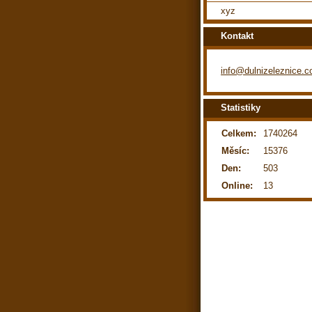
xyz
Kontakt
info@dulnizeleznice.
Statistiky
Celkem:
1740264
Měsíc:
15376
Den:
503
Online:
13