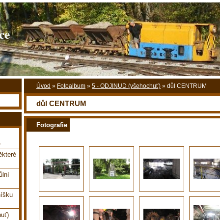
ce
Úvod
»
Fotoalbum
»
5 - ODJINUD (všehochuť)
»
důl CENTRUM
důl CENTRUM
Fotografie
,
které
ůlní
íšku
uť)