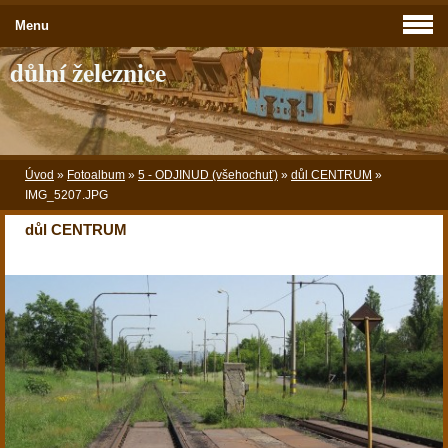
Menu
důlní železnice
Úvod
»
Fotoalbum
»
5 - ODJINUD (všehochuť)
»
důl CENTRUM
»
IMG_5207.JPG
důl CENTRUM