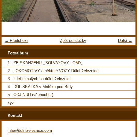
← Předchozí
Zpět do složky
Další →
Fotoalbum
1 - ZE SKANZENU ,,SOLVAYOVY LOMY,,
2 - LOKOMOTIVY a některé VOZY Důlní železnice
3 - z let minulých na důlní železnici
4 - DŮL SKALKA v Mníšku pod Brdy
5 - ODJINUD (všehochuť)
xyz
Kontakt
info@dulnizeleznice.com