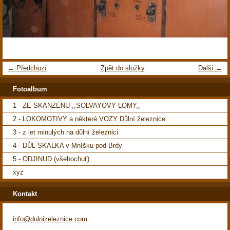
← Předchozí
Zpět do složky
Další →
Fotoalbum
1 - ZE SKANZENU ,,SOLVAYOVY LOMY,,
2 - LOKOMOTIVY a některé VOZY Důlní železnice
3 - z let minulých na důlní železnici
4 - DŮL SKALKA v Mníšku pod Brdy
5 - ODJINUD (všehochuť)
xyz
Kontakt
info@dulnizeleznice.com