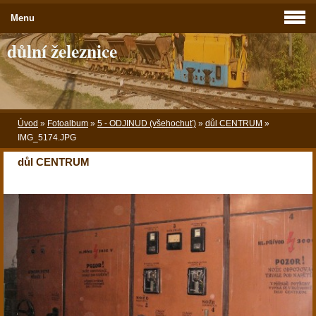
Menu
důlní železnice
Úvod
»
Fotoalbum
»
5 - ODJINUD (všehochuť)
»
důl CENTRUM
»
IMG_5174.JPG
důl CENTRUM